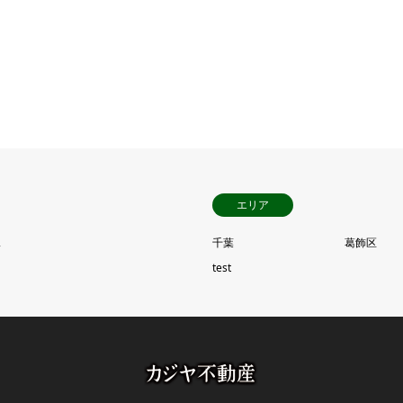
エリア
ス
千葉
葛飾区
test