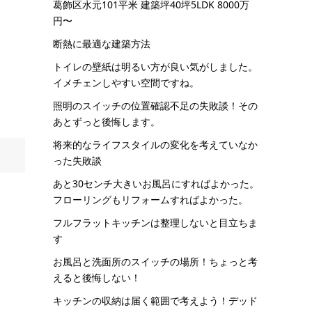
葛飾区水元101平米 建築坪40坪5LDK 8000万
円〜
断熱に最適な建築方法
トイレの壁紙は明るい方が良い気がしました。
イメチェンしやすい空間ですね。
照明のスイッチの位置確認不足の失敗談！その
あとずっと後悔します。
将来的なライフスタイルの変化を考えていなか
った失敗談
あと30センチ大きいお風呂にすればよかった。
フローリングもリフォームすればよかった。
フルフラットキッチンは整理しないと目立ちま
す
お風呂と洗面所のスイッチの場所！ちょっと考
えると後悔しない！
キッチンの収納は届く範囲で考えよう！デッド