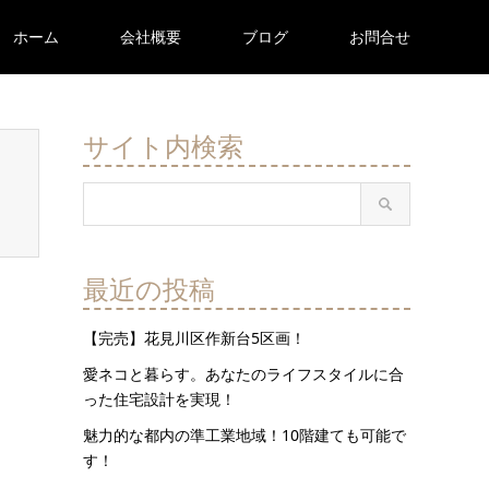
ホーム
会社概要
ブログ
お問合せ
サイト内検索
最近の投稿
【完売】花見川区作新台5区画！
愛ネコと暮らす。あなたのライフスタイルに合
った住宅設計を実現！
魅力的な都内の準工業地域！10階建ても可能で
す！