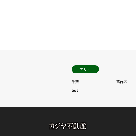
エリア
ス
千葉
葛飾区
test