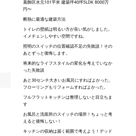
葛飾区水元101平米 建築坪40坪5LDK 8000万
円〜
断熱に最適な建築方法
トイレの壁紙は明るい方が良い気がしました。
イメチェンしやすい空間ですね。
照明のスイッチの位置確認不足の失敗談！その
あとずっと後悔します。
将来的なライフスタイルの変化を考えていなか
った失敗談
あと30センチ大きいお風呂にすればよかった。
フローリングもリフォームすればよかった。
フルフラットキッチンは整理しないと目立ちま
す
お風呂と洗面所のスイッチの場所！ちょっと考
えると後悔しない！
キッチンの収納は届く範囲で考えよう！デッド