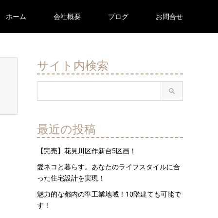
ホーム
会社概要
ブログ
お問合せ
サイト内検索
最近の投稿
【完売】花見川区作新台5区画！
愛ネコと暮らす。あなたのライフスタイルに合
った住宅設計を実現！
魅力的な都内の準工業地域！10階建ても可能で
す！