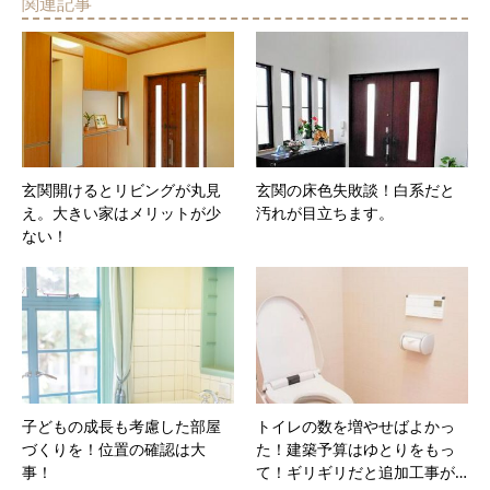
関連記事
玄関開けるとリビングが丸見
玄関の床色失敗談！白系だと
え。大きい家はメリットが少
汚れが目立ちます。
ない！
子どもの成長も考慮した部屋
トイレの数を増やせばよかっ
づくりを！位置の確認は大
た！建築予算はゆとりをもっ
事！
て！ギリギリだと追加工事が…